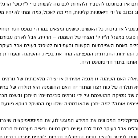
וגם אין בכוונתנו להסביר ולהורות לכם מה לעשות כדי ל"רכוש" הרגלי
 נכתב על ידי דיאטניות קליניות, הרי מה לאכול, כמה ומתי לא יהיו מע
בשביל או בזכות כל האנשים, ששנים נמצאים במרדף כמעט חסר תוחל
וגע במעגל ה"יו יו" הנצחי של השמנה – הרזיה. אבל לא רק עבורם, 
לים באחת האפידמיות הקשות והעמידות לטיפול בעולם אבל בעיקר 
את המדיניות החברתית המעצימה מחד את בעיית ההשמנה ומעודדת מ
אותנו בתוך הדיסונאנס הזה.
אלה האם השמנה זו מגפה אמיתית או יצירה מלאכותית של גורמים כל
א תולדה של כוח רצון ומתוך זה האם ההשמנה היא תולדה של בחירה
 של גנטיקה המועצמת על ידי גורמים סביבתיים? הייתכן ובעצם הכ
ימים אותה? למה יתכן שהאובססיה שלנו עם המשקל דווקא פוגעת ב
מדיקליזיה המכוונים את המידע המוגש לנו, את המיסטיפיקציה שיצר
כלים אבל בעיקר לתת לכם עיניים ביקורתיות וראייה מערכתית חברת
ות, לערער ולהציג זוויות הסתכלות נוספות. לעיתים יעוררו דברינו 