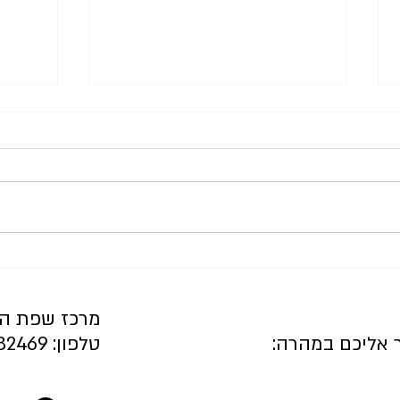
מתי לפנות לייעוץ והכוונה (לא כל
שליטה 
ילד שמנמן צריך טיפול)
הפתרו
מרכז שפת ה
ר אליכם במהרה:
טלפון: 03-9382469, 054-4707811