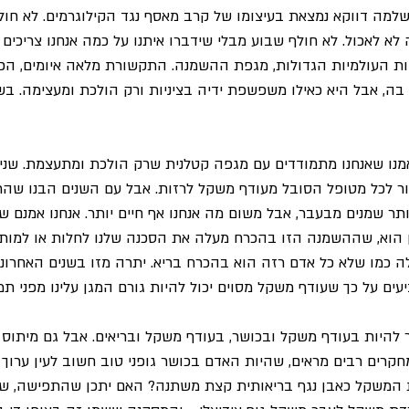
שלמה דווקא נמצאת בעיצומו של קרב מאסף נגד הקילוגרמים. לא חול
 לא לאכול. לא חולף שבוע מבלי שידברו איתנו על כמה אנחנו צריכים 
ת העולמיות הגדולות, מגפת ההשמנה. התקשורת מלאה איומים, הפח
בה, אבל היא כאילו משפשפת ידיה בציניות ורק הולכת ומעצימה. בשם
אמנו שאנחנו מתמודדים עם מגפה קטלנית שרק הולכת ומתעצמת. שנים 
ור לכל מטופל הסובל מעודף משקל לרזות. אבל עם השנים הבנו שהר
ו יותר שמנים מבעבר, אבל משום מה אנחנו אף חיים יותר. אנחנו אמנם 
 הוא, שההשמנה הזו בהכרח מעלה את הסכנה שלנו לחלות או למות 
 כמו שלא כל אדם רזה הוא בהכרח בריא. יתרה מזו בשנים האחרונ
עים על כך שעודף משקל מסוים יכול להיות גורם המגן עלינו מפני ת
ר להיות בעודף משקל ובכושר, בעודף משקל ובריאים. אבל גם מיתוס 
חקרים רבים מראים, שהיות האדם בכושר גופני טוב חשוב לעין ערוך 
 המשקל כאבן נגף בריאותית קצת משתנה? האם יתכן שהתפישה, ש