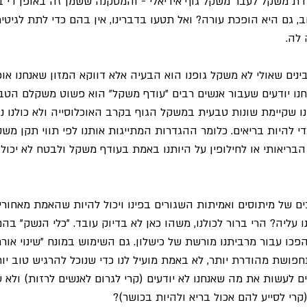
רדת משקל לעבר משקל גוף אידיאלי - והמסקנה ששמן זה באופן די בר
ב, גם היא הופכת עורה? ואל תטעו בדברינו, אין בהם כדי לתת לגיט
 לה.
ינים שאולי לא משקל גופנו הוא הבעיה אלא דווקא המזון שאנחנו אוכ
נחנו יודעים שעבור אנשים רבים "עודף משקל" הוא פשוט משקלם הטב
נו שקיימת שונות טבעית במשקל הגוף בקרב האוכלוסייה ולא כולנו נוע
די להיות בריאים. כלומר ההגדרות המתייגות אותנו לפי תווי תקן מש
הבריאותי או לחילופין על היותנו באמת בעודף משקל ולבטח לא יכולו
ם של מיתוסים ואמיתות השגורים בפינו ויכול להיות שהאמת מאחור
 עליה? הרי ברור לכולנו, משהו כאן לא בדיוק עובד. "כלי הנשק" ב
כו עבור מרביתנו מורשת של כישלון. גם השימוש במונח "שינוי אורח 
ושת מהודרת יותר, לא באמת מועיל לנו כדי שנוכל להרגיש טוב יותר
ים לעשות את מה שאנחנו לא יודעים (קרי לגרום לאנשים לרזות) ולא 
(קרי לסייע להם אכול בריא ולהיות בכושר)?