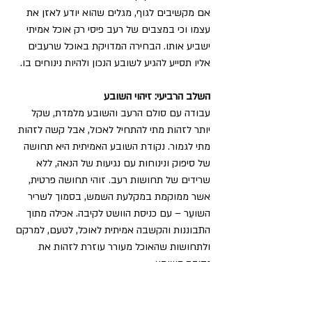
אם מקשיבים לגוף, מגלים שהוא יודע לאזן את 
עצמו וכי במצבים של רעב פיסי רק אוכל אמיתי 
ישביע אותו. הבחירה המדויקת באוכל שרעבים 
אליו תסייע להגיע לשובע הנכון ולהיות נינוחים בו.
השלב הרביעי: זיהוי השובע 
עבודה עם סולם הרעב והשובע מלמדת, שקל 
יותר לזהות מתי להתחיל לאכול, אבל קשה לזהות 
מתי לגמור. נקודת השובע האמיתית היא תחושה 
של סיפוק ונינוחות עם נגיעות של הנאה, ללא 
שרידים של תחושות רעב. זוהי תחושה פרטית, 
אשר ממוקמת במקלעת השמש, בסמוך לשריר 
השועֵר – עם כניסת הוושט לקיבה. אכילה מתוך 
התבוננות והקשבה אמיתית לאוכל, לטעם, למרקם 
ולתחושות שהאוכל מעורר עוזרת לזהות את 
נקודת השובע.
גם הרמב"ם נדרש בזמנו לסוגיה, ולדבריו, יש 
לאכול עד רבע ממלאות הקיבה. להגיע לאותה 