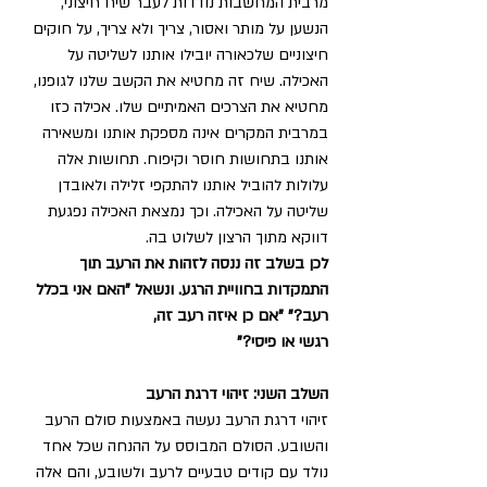
מרבית המחשבות נודדות לעבר שיח חיצוני, 
הנשען על מותר ואסור, צריך ולא צריך, על חוקים 
חיצוניים שלכאורה יובילו אותנו לשליטה על 
האכילה. שיח זה מחטיא את הקשב שלנו לגופנו, 
מחטיא את הצרכים האמיתיים שלו. אכילה כזו 
במרבית המקרים אינה מספקת אותנו ומשאירה 
אותנו בתחושות חוסר וקיפוח. תחושות אלה 
עלולות להוביל אותנו להתקפי זלילה ולאובדן 
שליטה על האכילה. וכך נמצאת האכילה נפגעת 
דווקא מתוך הרצון לשלוט בה.
לכן בשלב זה ננסה לזהות את הרעב תוך 
התמקדות בחוויית הרגע. ונשאל "האם אני בכלל 
רעב?" "אם כן איזה רעב זה,
רגשי או פיסי?"
השלב השני: זיהוי דרגת הרעב
זיהוי דרגת הרעב נעשה באמצעות סולם הרעב 
והשובע. הסולם המבוסס על ההנחה שכל אחד 
נולד עם קודים טבעיים לרעב ולשובע, והם אלה 