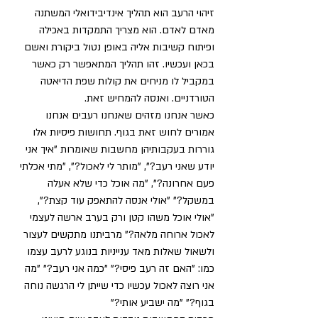
זיהוי הרעב הוא תהליך אינדיבידואלי המשתנה 
מאדם לאדם. הוא מצריך התמקדות באכילה 
ופיתוח קשיבות אליה באופן נטול ביקורת ואשם 
בכאן ועכשיו. זהו תהליך המתאפשר רק כאשר 
במקביל לו מניחים את קולות שפת הדיאטה 
הטורדניים. ואנסה להמחיש זאת.
כאשר אנחנו מזהים שאנחנו רעבים אנחנו 
אמורים לחוש זאת בגוף. תחושות פיסיות אלו 
גוררות בעקבותיהן מחשבות שאומרות "איך אני 
יודע שאני רעב?", "מותר לי לאכול?", "מתי אכלתי 
פעם אחרונה?", "מה אוכל כדי שלא אעלה 
במשקל?" "אולי אנסה להתאפק עוד קצת?", 
"אולי אוכל משהו קטן ורק בערב ארשה לעצמי 
לאכול ארוחה מלאה?" מרביתנו מתקשים לעצור 
ולשאול שאלות מאד ענייניות בנוגע לרעב עצמו 
כמו: "האם זה רעב פיסי?" "כמה אני רעב?" "מה 
אני רוצה לאכול עכשיו כדי שייתן לי הרגשה נוחה 
בגוף?" "מה ישביע אותי?"